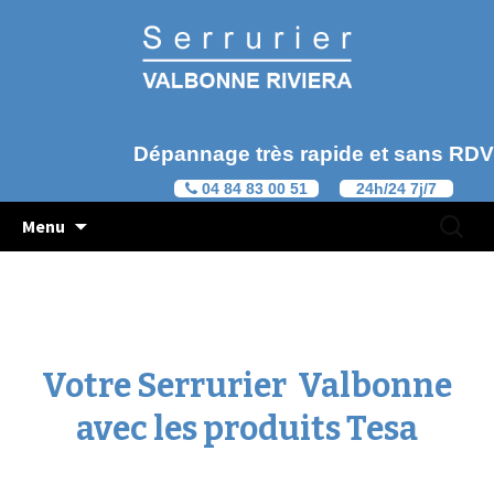
Dépannage très rapide et sans RDV
04 84 83 00 51
24h/24 7j/7
Aller au contenu principal
Recherc
Menu
pour :
Votre Serrurier Valbonne
avec les produits Tesa